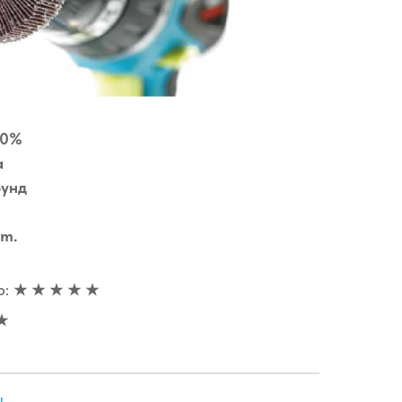
00%
а
рунд
mm.
Ь:
★ ★ ★ ★ ★
★
ы