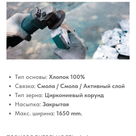
Макс. ширина:
1650 mm.
ПРОИЗВОДИТЕЛЬНОСТЬ:
★ ★
СРОК СЛУЖБЫ:
★ ★
★ ★
Категория:
КЛТ круги
Дополнительная информация
Применение
УШМ