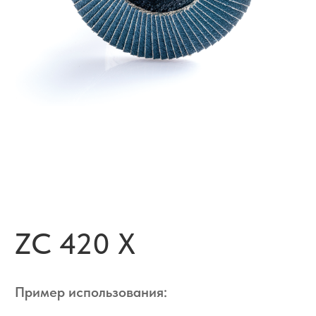
ZC 420 X
Пример использования:
Тип основы:
Хлопок 100%
Связка:
Смола / Смола / Активный слой
Тип зерна:
Циркониевый корунд
Насыпка:
Закрытая